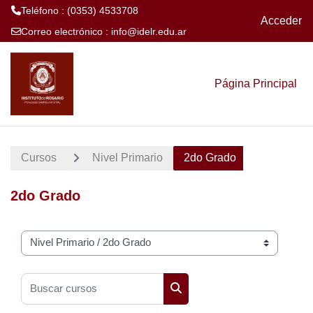
Teléfono : (0353) 4533708
Acceder
Correo electrónico :
info@idelr.edu.ar
Salta al contenido principal
Página Principal
Cursos
Nivel Primario
2do Grado
2do Grado
Categorías
Buscar cursos
Buscar cursos