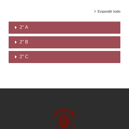
Expandir todo
2° A
2° B
2° C